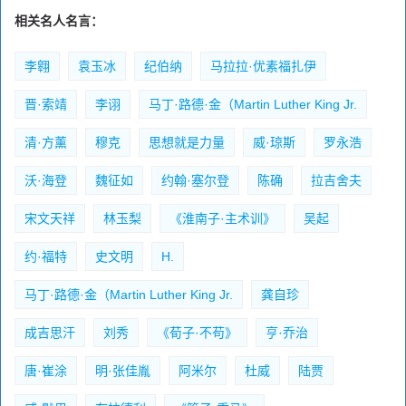
相关名人名言：
李翱
袁玉冰
纪伯纳
马拉拉·优素福扎伊
晋·索靖
李诩
马丁·路德·金（Martin Luther King Jr.
清·方薰
穆克
思想就是力量
威·琼斯
罗永浩
沃·海登
魏征如
约翰·塞尔登
陈确
拉吉舍夫
宋文天祥
林玉梨
《淮南子·主术训》
吴起
约·福特
史文明
H.
马丁·路德·金（Martin Luther King Jr.
龚自珍
成吉思汗
刘秀
《荀子·不苟》
亨·乔治
唐·崔涂
明·张佳胤
阿米尔
杜威
陆贾