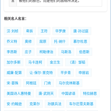
言
被他们的肤色，而是他们的品格所决定。
相关名人名言：
汉·刘桢
卑拆
王符
华罗庚
唐·孙过庭
乔义特
奥修
屈原
托·纳什
慕尔杜恩
李昂斯
庄子
柯勒律治
马斯洛
伯恩斯
加尔多斯
马卡连柯
金兰生
（清）邹韬
威廉·配第
让·保尔·里克特
平步青
申居岩
宋·晏殊
阿根廷
门肯
马尔克林斯基
美国诗人惠特曼
唐·武则天
中国谚语
特拉赫恩
安·约翰逊
克莱尔
孙膑兵法
车尔厄雪夫斯基