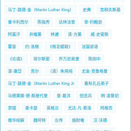
马丁·路德·金（Martin Luther King）
史典
克柳夫斯基
普卡利西尔
陈独秀
达林法官
安·约翰逊
阿富汗
井植薰
林逋
清·方薰
威·史密斯
雷音
约·洛根
《格言壁联》
法国谚语
《论语》
哥尔斯密
乔万尼奥里
陈刚中
清·唐岱
克尔
（清）朱用纯
尤金·克鲁格曼
马丁·路德·金（Martin Luther King Jr.
春秋孔丘弟子
马德莱娜·德·斯居代里
晋·葛洪
倪志兵
明·凌蒙初
京镗
麦卡瑟
英格兰
尤达·凡·索洛
阿格农
南华经解
魏阿特
左传
施耐奄
汉·沃德