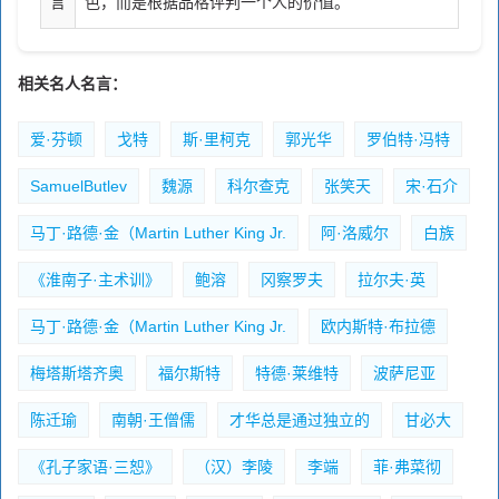
言
色，而是根据品格评判一个人的价值。
相关名人名言：
爱·芬顿
戈特
斯·里柯克
郭光华
罗伯特·冯特
SamuelButlev
魏源
科尔查克
张笑天
宋·石介
马丁·路德·金（Martin Luther King Jr.
阿·洛威尔
白族
《淮南子·主术训》
鲍溶
冈察罗夫
拉尔夫·英
马丁·路德·金（Martin Luther King Jr.
欧内斯特·布拉德
梅塔斯塔齐奥
福尔斯特
特德·莱维特
波萨尼亚
陈迁瑜
南朝·王僧儒
才华总是通过独立的
甘必大
《孔子家语·三恕》
（汉）李陵
李端
菲·弗菜彻