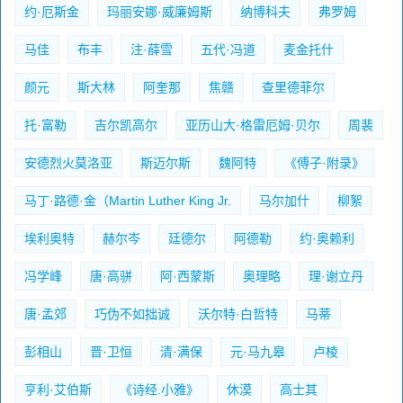
约·厄斯金
玛丽安娜·威廉姆斯
纳博科夫
弗罗姆
马佳
布丰
注·薛雪
五代·冯道
麦金托什
颜元
斯大林
阿奎那
焦赣
查里德菲尔
托·富勒
吉尔凯高尔
亚历山大·格雷厄姆·贝尔
周裴
安德烈火莫洛亚
斯迈尔斯
魏阿特
《傅子·附录》
马丁·路德·金（Martin Luther King Jr.
马尔加什
柳絮
埃利奥特
赫尔岑
廷德尔
阿德勒
约·奥赖利
冯学峰
唐·高骈
阿·西蒙斯
奥理略
理·谢立丹
唐·孟郊
巧伪不如拙诚
沃尔特·白哲特
马蒂
彭相山
晋·卫恒
清·满保
元·马九皋
卢棱
亨利·艾伯斯
《诗经.小雅》
休漠
高士其