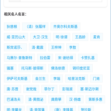
相关名人名言：
狄慈根
（清）张履祥
齐奥尔科夫斯基
威·亚历山大
大卫·汉生
明·徐谓
王昌龄
麦肯
斯宾诺莎、
清·戴震
王梓坤
李敖
马赛尔·普鲁斯特
拉伯雷
宋·谢枋得
卡赞扎基
骚塞
托马斯·彼得斯
佛洛依德
铒印度尼亚
伊萨可夫斯基
金兰生
李端
哈里法克斯
门肯
唐·苏晋
谢党哉
菲尔丁
彭瑞淑
塞·斯迈尔斯
巴浦洛夫
清·黄图泌
龚鼎孳
汉·扬雄
第斯多惠
明·李攀龙
清·曾国藩
（唐）李隆基
贺拉斯