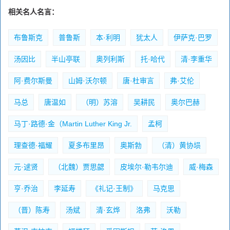
相关名人名言：
布鲁斯克
普鲁斯
本·利明
犹太人
伊萨克·巴罗
汤因比
半山亭联
奥列利斯
托·哈代
清·李重华
阿·费尔斯曼
山姆·沃尔顿
唐·杜审言
弗·艾伦
马总
唐温如
（明）苏溶
吴耕民
奥尔巴赫
马丁·路德·金（Martin Luther King Jr.
孟柯
理查德·福耀
夏多布里昂
奥斯勃
（清）黄协埙
元·逑贤
（北魏）贾思勰
皮埃尔·勒韦尔迪
威·梅森
亨·乔治
李延寿
《礼记·王制》
马克思
（晋）陈寿
汤斌
清·玄烨
洛弗
沃勒