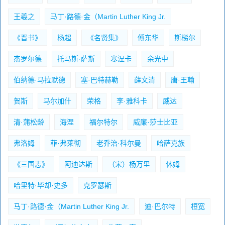
王羲之
马丁·路德·金（Martin Luther King Jr.
《晋书》
杨超
《名贤集》
傅东华
斯梯尔
杰罗尔德
托马斯·萨斯
寒涅卡
余光中
伯纳德·马拉默德
塞·巴特赫勒
薛文清
唐·王翰
贺斯
马尔加什
荣格
李·雅科卡
威达
清·蒲松龄
海涅
福尔特尔
威廉·莎士比亚
弗洛姆
菲·弗莱彻
老乔治·科尔曼
哈萨克族
《三国志》
阿迪达斯
（宋）杨万里
休姆
哈里特·毕却·史多
克罗瑟斯
马丁·路德·金（Martin Luther King Jr.
迪·巴尔特
桓宽