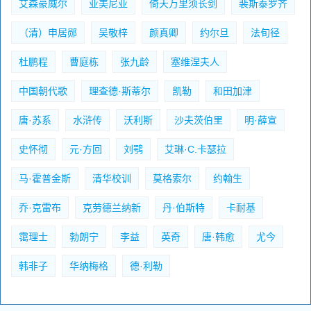
艾森豪威尔
亚美尼亚
倚天万里须长剑
裴斯泰罗齐
（清）申居郧
吴敬梓
颜真卿
约尔旦
法旬径
杜鹏程
曹庭栋
张九龄
塞维涅夫人
中国朝代歌
理查德·斯蒂尔
凯勒
和田加津
唐·苏系
水浒传
沃利斯
沙夫茨伯里
明·薛宣
史怀彻
元·方回
刘鹗
艾琳·C.卡瑟拉
马·霍普金斯
清华校训
莫格索尔
约翰生
乔·克雷布
克劳德兰纳新
丹·伯斯特
卡耐基
霭理士
勃朗宁
李益
英奇
唐·韩愈
尤今
韩非子
华纳梅格
德·利勒