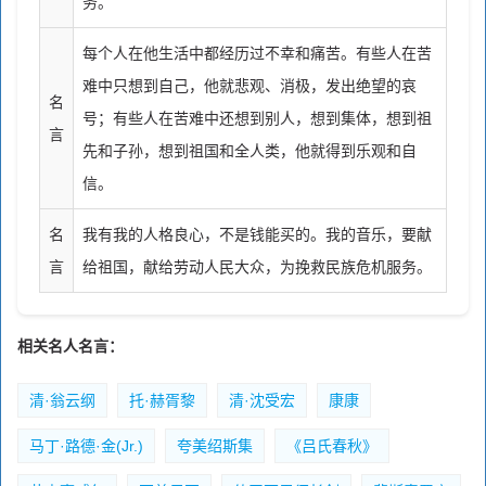
务。
每个人在他生活中都经历过不幸和痛苦。有些人在苦
难中只想到自己，他就悲观、消极，发出绝望的哀
名
号；有些人在苦难中还想到别人，想到集体，想到祖
言
先和子孙，想到祖国和全人类，他就得到乐观和自
信。
名
我有我的人格良心，不是钱能买的。我的音乐，要献
言
给祖国，献给劳动人民大众，为挽救民族危机服务。
相关名人名言：
清·翁云纲
托·赫胥黎
清·沈受宏
康康
马丁·路德·金(Jr.)
夸美绍斯集
《吕氏春秋》