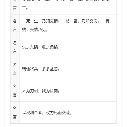
言
亡。
名
一死一生，乃知交情。一贫一富，乃知交态。一贵一
言
贱，交情乃见。
名
失之东隅，收之桑榆。
言
名
韩信将兵，多多益善。
言
名
人为刀俎，我为鱼肉。
言
名
以权利合者，权力尽而交疏。
言