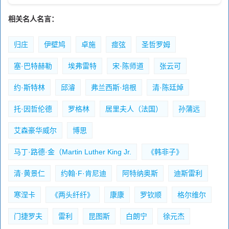
相关名人名言：
归庄
伊壁鸠
卓施
痖弦
圣哲罗姆
塞·巴特赫勒
埃弗雷特
宋·陈师道
张云可
约·斯特林
邱濬
弗兰西斯·培根
清·陈廷焯
托·因哲伦德
罗格林
居里夫人（法国）
孙蒲远
艾森豪华威尔
博思
马丁·路德·金（Martin Luther King Jr.
《韩非子》
清·黄景仁
约翰·F·肯尼迪
阿特纳奥斯
迪斯雷利
寒涅卡
《两头纤纤》
康康
罗钦顺
格尔维尔
门捷罗夫
雷利
昆图斯
白朗宁
徐元杰