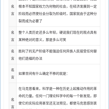
名
根本不知国家权力为何物的社会，在经济发展到一定
言
阶段而必然使社会分裂为阶级时，国家就由于这种分
裂而成为必要了
名
整个人类历史还多么年轻，硬说我们现在的观点具有
言
某种绝对的意义，那是多么可笑
名
胜利了的无产阶级不能强迫任何异族人民接受任何替
言
他们造福的办法
名
如果世间有什么确定不移的就是：
言
在马克思看来，科学是一种在历史上起推动作用的革
命的力量。任何一门理论科学中的每一个新发现，即
名
使它的实际应用甚至还无法预见，都使马克思感到衷
言