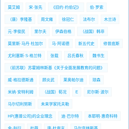
莫艾姆
宋·张先
《旧约·约伯记》
伯·罗索
（唐）李隆基
周文雍
徐冠仁
法布尔
木兰诗
元·李俊民
里尔夫
伊森伯格
（战国）韩非
莫里斯·马丹·杜加尔
马·阿诺德
新五代史
修昔底斯
尤利塞斯·S·格兰特
张载
吕氏春秋
魏书生
（前苏联）苏霍姆林斯基《关于全面发展教育的问题》
威·格拉德斯通
顾炎武
莱奥帕尔迪
琼森
米纳·安特利姆
（战国）荀况
E
尼尔斯·波尔
马尔切利努斯
未来学家托夫勒
HP(惠普公司)的企业理念
迪·巴尔特
本耶明·惠奇科特
金·赵衍
杜薇
唐·杜审言
马尔克林斯基