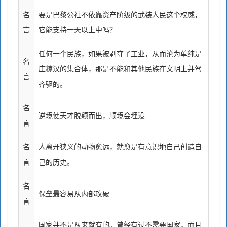
名
要是巴黎公社不依靠资产阶级的武装人民这个权威，
言
它能支持一天以上中吗？
任何一个民族，如果被剥夺了工业，从而沦为单纯是
名
庄稼汉的集合体，那是不能和其他民族在文明上并驾
言
齐驱的。
名
逆境使天才脱颖而出，顺境会埋没
言
名
人离开狭义的动物愈远，就愈是有意识地自己创造自
言
己的历史。
名
保垒最容易从内部攻破
言
国家并不是从来就有的。曾经有过不需要国家，而且