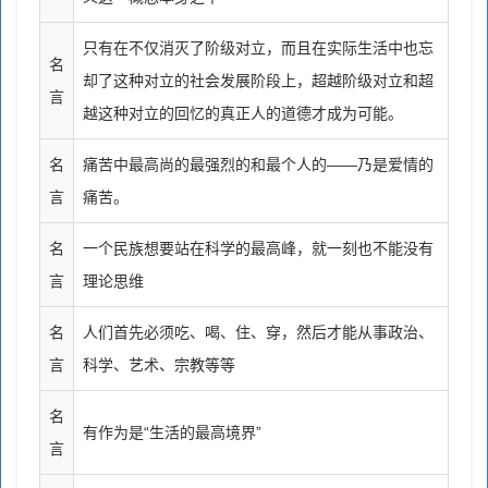
只有在不仅消灭了阶级对立，而且在实际生活中也忘
名
却了这种对立的社会发展阶段上，超越阶级对立和超
言
越这种对立的回忆的真正人的道德才成为可能。
名
痛苦中最高尚的最强烈的和最个人的——乃是爱情的
言
痛苦。
名
一个民族想要站在科学的最高峰，就一刻也不能没有
言
理论思维
名
人们首先必须吃、喝、住、穿，然后才能从事政治、
言
科学、艺术、宗教等等
名
有作为是“生活的最高境界”
言