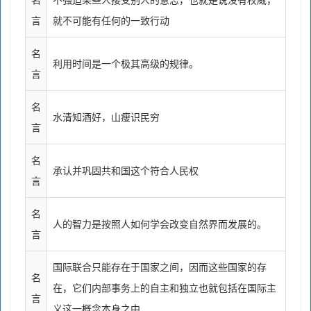
名
不强迫某些人接受别人的意志，也就是说没有权威，
言
就不可能有任何的一致行动
名
利用时间是一个极其高级的规律。
言
名
水清知酒好，山瘦识民穷
言
名
承认并巩固共和国这个符合人民权
言
名
人的智力是按照人如何学会改变自然界而发展的。
言
国际联合只能存在于国家之间，因而这些国家的存
名
在，它们内部事务上的自主和独立也就包括在国际主
言
义这一概念本身之中