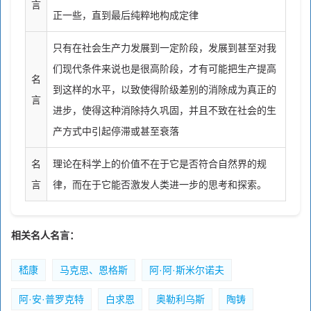
言
正一些，直到最后纯粹地构成定律
只有在社会生产力发展到一定阶段，发展到甚至对我
们现代条件来说也是很高阶段，才有可能把生产提高
名
到这样的水平，以致使得阶级差别的消除成为真正的
言
进步，使得这种消除持久巩固，并且不致在社会的生
产方式中引起停滞或甚至衰落
名
理论在科学上的价值不在于它是否符合自然界的规
言
律，而在于它能否激发人类进一步的思考和探索。
相关名人名言：
嵇康
马克思、恩格斯
阿·阿·斯米尔诺夫
阿·安·普罗克特
白求恩
奥勒利乌斯
陶铸