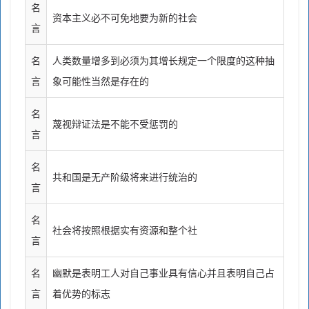
名
资本主义必不可免地要为新的社会
言
名
人类数量增多到必须为其增长规定一个限度的这种抽
言
象可能性当然是存在的
名
蔑视辩证法是不能不受惩罚的
言
名
共和国是无产阶级将来进行统治的
言
名
社会将按照根据实有资源和整个社
言
名
幽默是表明工人对自己事业具有信心并且表明自己占
言
着优势的标志